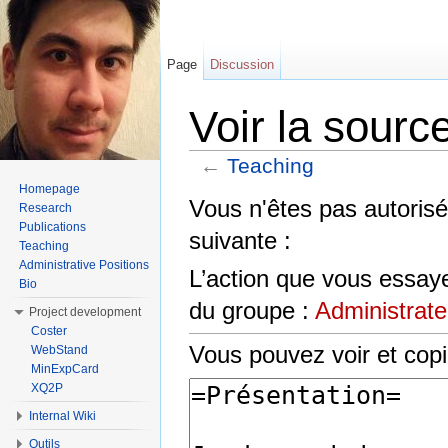
Page
Discussion
Voir la sourc
←
Teaching
Aller à :
Navigation
,
rechercher
Homepage
Vous n'êtes pas autorisé
Research
Publications
suivante :
Teaching
Administrative Positions
L’action que vous essaye
Bio
du groupe :
Administrate
Project development
Coster
Vous pouvez voir et copi
WebStand
MinExpCard
XQ2P
Internal Wiki
Outils