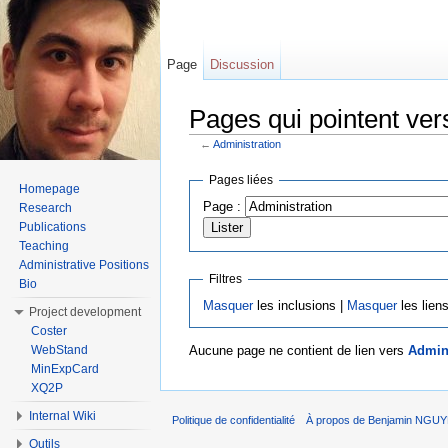
Page
Discussion
Pages qui pointent ver
←
Administration
Aller à :
Navigation
,
rechercher
Pages liées
Homepage
Page :
Research
Publications
Teaching
Administrative Positions
Filtres
Bio
Masquer
les inclusions |
Masquer
les lien
Project development
Coster
WebStand
Aucune page ne contient de lien vers
Admini
MinExpCard
XQ2P
Internal Wiki
Politique de confidentialité
À propos de Benjamin NGU
Outils