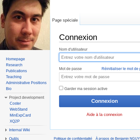
Page spéciale
Connexion
Aller à :
Navigation
,
rechercher
Nom d'utilisateur
Homepage
Research
Mot de passe
Réinitialiser le mot de
Publications
Teaching
Administrative Positions
Bio
Garder ma session active
Project development
Coster
WebStand
Aide à la connexion
MinExpCard
XQ2P
Internal Wiki
Outils
Politique de confidentialité
À propos de Benjamin NGU