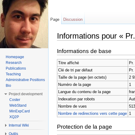
Page
Discussion
Informations pour « 
Aller à :
Navigation
,
rechercher
Informations de base
Homepage
Titre affiché
Pr
Research
Publications
Clé de tri par défaut
Pr
Teaching
Taille de la page (en octets)
2 9
Administrative Positions
Numéro de la page
1
Bio
Langue du contenu de la page
fran
Project development
Indexation par robots
Aut
Coster
WebStand
Nombre de vues
513
MinExpCard
Nombre de redirections vers cette page
1
XQ2P
Internal Wiki
Protection de la page
Outils